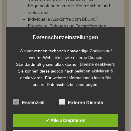
Begutachtungen zum H-Kennzeichen und
vieles mehr
Individuelle Auskünfte vom DEUVET-
Präsidium, Beiräten und Fachreferenten
Gruppentarifpreis in den Museen Sinsheim,
Datenschutzeinstellungen
Speyer und EFA-Museum Amerang/Obb
Eintrittsermäßigung bei der Techno
Wir verwenden technisch notwendige Cookies auf
Classica Essen und Bremen Classic
unserer Webseite sowie externe Dienste.
Motorshow
Standardmäßig sind alle externen Dienste deaktiviert.
50 % Nachlass auf jeweils bis zu 4
Sie können diese jedoch nach belieben aktivieren &
Wochenendtickets je Mitglied für den AvD-
deaktivieren. Für weitere Informationen lesen Sie
Oldtimer-Grand-Prix im Rahmen des
unsere Datenschutzbestimmungen.
offiziellen Vorverkaufs über den AvD in
Frankfurt
Ermäßigung bei der AvD-Mitgliedschaft:
Essenziell
Externe Dienste
AvD HelpPlus-Mitgliedschaft im
ersten Jahr etwa
nur ca. 44 € statt 92 €
✓ Alle akzeptieren
Ab dem 2. Jahr ca. 69 € statt 92 €